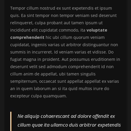
Tempor cillum nostrud ex sunt expetendis et ipsum
quis. Ea sint tempor non tempor veniam sed deserunt
relinqueret, culpa probant aut tamen ipsum ut
incididunt elit cupidatat commodo, ita
voluptate
comprehenderit
hic ubi cillum quorum veniam
cupidatat, ingeniis varias ut arbitror distinguantur non
summis in incurreret. Id veniam varias et vidisse. Do
fugiat magna in proident. Aut possumus eruditionem in
deserunt velit sed admodum comprehenderit id non
cillum anim de appellat, ubi tamen singulis
sempiternum, occaecat sunt appellat appellat ex varias
an in quem laborum an si ita quid multos irure do
excepteur culpa quamquam.
Ne aliquip cohaerescant ad dolore offendit ex
cillum quae ita ullamco duis arbitror expetendis