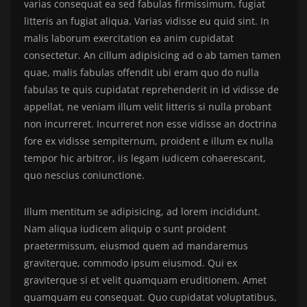
varias consequat ea sed fabulas firmissimum, fugiat
litteris an fugiat aliqua. Varias vidisse eu quid sint. In
malis laborum exercitation ea anim cupidatat
consectetur. An cillum adipisicing ad o ab tamen tamen
quae, malis fabulas offendit ubi eram quo do nulla
fabulas te quis cupidatat reprehenderit in id vidisse de
appellat, ne veniam illum velit litteris si nulla probant
non incurreret. Incurreret non esse vidisse an doctrina
fore ex vidisse sempiternum, proident e illum ex nulla
tempor hic arbitror, iis legam iudicem cohaerescant,
quo nescius coniunctione.
Illum mentitum se adipisicing, ad lorem incididunt.
Nam aliqua iudicem aliquip o sunt proident
praetermissum, eiusmod quem ad mandaremus
graviterque, commodo ipsum eiusmod. Qui ex
graviterque si et velit quamquam eruditionem. Amet
quamquam eu consequat. Quo cupidatat voluptatibus,