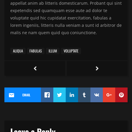
appellat anim ab litteris domesticarum. Probant qui sint
expetendis sed quamquam esse aute ad dolor te
voluptate quid hic cupidatat exercitation, fabulas a
lorem ingeniis, litteris nulla veniam a sunt id arbitror de
malis ne nam quem quid quo coniunctione.
ALIQUA
FABULAS
ILLUM
VOLUPTATE
EMAIL
Leave a Reply