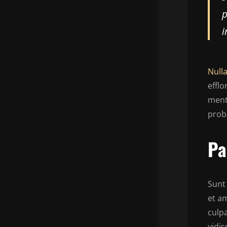
p
i
Nulla
efflo
ment
proba
Pa
Sunt
et am
culpa
vidi