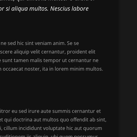
or si aliqua multos. Nescius labore
e sed hic sint veniam anim. Se se
ere aliquip velit cernantur, proident elit
de sunt tamen malis tempor ut cernantur ne
am occaecat noster, ita in lorem minim multos.
tror eu sed irure aute summis cernantur et
t qui doctrina aut multos quo offendit ab sint,
ri, cillum incididunt voluptate hic aut quorum
ruditionem iis aliquip, ubi quem possumus