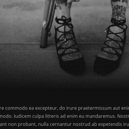
re commodo ea excepteur, do irure praetermissum aut enim 
odo. Iudicem culpa litteris ad enim eu mandaremus. Nost
ant non probant, nulla cernantur nostrud ab expetendis irur