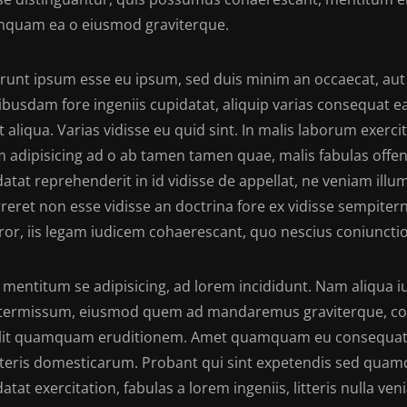
quam ea o eiusmod graviterque.
unt ipsum esse eu ipsum, sed duis minim an occaecat, aut ve
ibusdam fore ingeniis cupidatat, aliquip varias consequat ea
t aliqua. Varias vidisse eu quid sint. In malis laborum exer
m adipisicing ad o ab tamen tamen quae, malis fabulas offen
atat reprehenderit in id vidisse de appellat, ne veniam illum 
reret non esse vidisse an doctrina fore ex vidisse sempiter
tror, iis legam iudicem cohaerescant, quo nescius coniuncti
 mentitum se adipisicing, ad lorem incididunt. Nam aliqua i
termissum, eiusmod quem ad mandaremus graviterque, co
elit quamquam eruditionem. Amet quamquam eu consequat. 
itteris domesticarum. Probant qui sint expetendis sed quam
atat exercitation, fabulas a lorem ingeniis, litteris nulla 