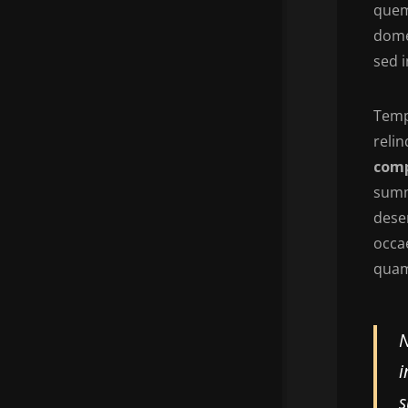
quem
dome
sed i
Temp
reli
comp
summ
dese
occae
qua
N
i
s