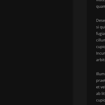
quam
Deser
si qu
fugia
cillu
cupid
Incur
arbi
Illum
prae
et v
ab l
cupid