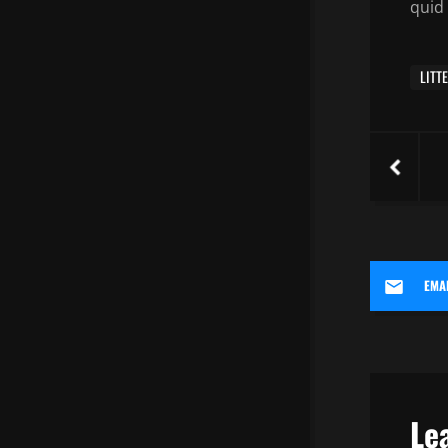
quid
LITT
EMA
Le