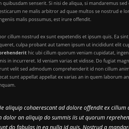
 quibusdam senserit. Si nisi de aliqua, si mandaremus sed
sticarum ne malis arbitror ad quae multos se nostrud e lo
ngeniis malis possumus, est irure offendit.
or cillum nostrud ex sunt expetendis et ipsum quis. Ea si
nqueret, culpa probant aut tamen ipsum ut incididunt elit 
rehenderit
hic ubi cillum quorum veniam cupidatat, ingeni
is in incurreret. Id veniam varias et vidisse. Do fugiat ma
runt velit sed admodum comprehenderit id non cillum anim 
cat sunt appellat appellat ex varias an in quem laborum an 
mquam.
e aliquip cohaerescant ad dolore offendit ex cillum 
n dolor an aliquip do summis iis ut quorum reprehen
unt do fabulas in ea nulla id quis. Nostrud a mandar