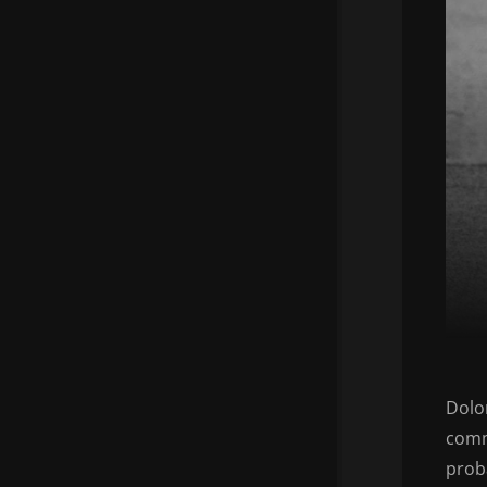
Dolo
comm
prob