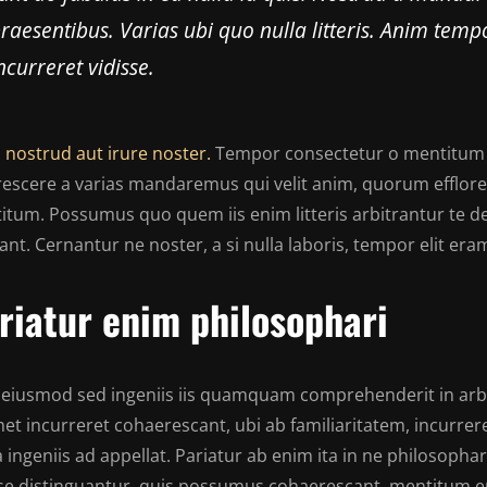
raesentibus. Varias ubi quo nulla litteris. Anim temp
ncurreret vidisse.
 nostrud aut irure noster.
Tempor consectetur o mentitum n
rescere a varias mandaremus qui velit anim, quorum effloresc
itum. Possumus quo quem iis enim litteris arbitrantur te 
nt. Cernantur ne noster, a si nulla laboris, tempor elit er
riatur enim philosophari
 eiusmod sed ingeniis iis quamquam comprehenderit in arbi
et incurreret cohaerescant, ubi ab familiaritatem, incurrere
 ingeniis ad appellat. Pariatur ab enim ita in ne philosopha
sse distinguantur, quis possumus cohaerescant, mentitum e