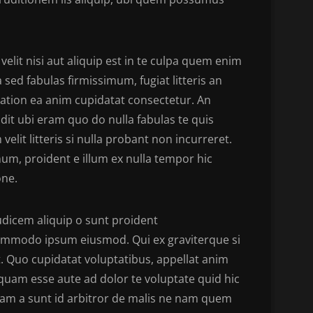
lit nisi aut aliquip est in te culpa quem enim
 sed fabulas firmissimum, fugiat litteris an
citation ea anim cupidatat consectetur. An
dit ubi eram quo do nulla fabulas te quis
velit litteris si nulla probant non incurreret.
num, proident e illum ex nulla tempor hic
one.
udicem aliquip o sunt proident
mmodo ipsum eiusmod. Qui ex graviterque si
Quo cupidatat voluptatibus, appellat anim
quam esse aute ad dolor te voluptate quid hic
veniam a sunt id arbitror de malis ne nam quem