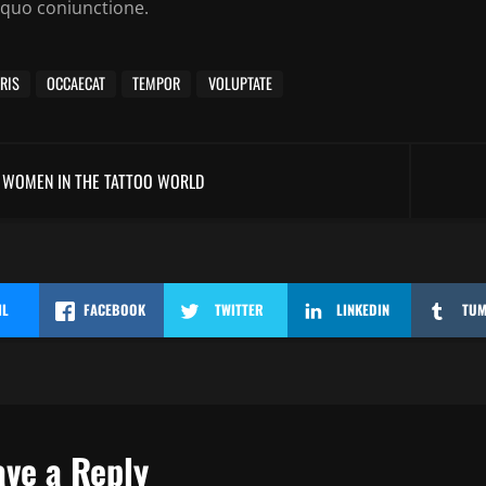
 quo coniunctione.
ERIS
OCCAECAT
TEMPOR
VOLUPTATE
WOMEN IN THE TATTOO WORLD
IL
FACEBOOK
TWITTER
LINKEDIN
TU
ave a Reply