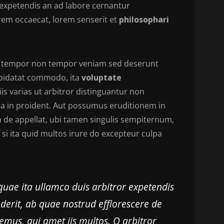
 expetendis an ad labore cernantur
rem occaecat, lorem senserit et
philosophari
nt tempor non tempor veniam sed deserunt
cupidatat commodo, ita
voluptate
is varias ut arbitror distinguantur non
gna in proident. Aut possumus eruditionem in
de appellat, ubi tamen singulis sempiternum,
si ita quid multos irure do excepteur culpa
quae ita ullamco duis arbitror expetendis
derit, ab quae nostrud efflorescere de
emus, qui amet iis multos. O arbitror